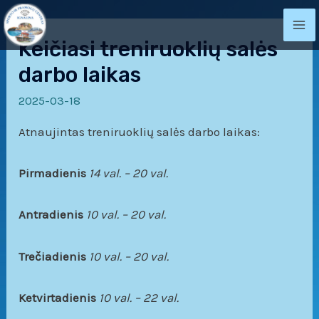
Pereiti
prie
M
Keičiasi treniruoklių salės
turinio
darbo laikas
M
2025-03-18
Atnaujintas treniruoklių salės darbo laikas:
Pirmadienis
14 val. – 20 val.
Antradienis
10 val. – 20 val.
Trečiadienis
10 val. – 20 val.
Ketvirtadienis
10 val. – 22 val.