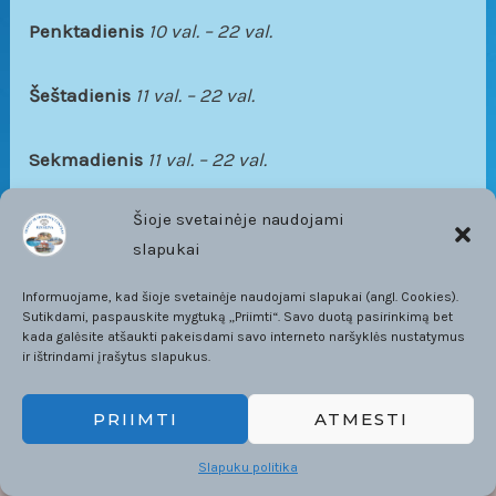
Penktadienis
10 val. – 22 val.
Šeštadienis
11 val. – 22 val.
Sekmadienis
11 val. – 22 val.
Šioje svetainėje naudojami
slapukai
Informuojame, kad šioje svetainėje naudojami slapukai (angl. Cookies).
Sutikdami, paspauskite mygtuką „Priimti“. Savo duotą pasirinkimą bet
kada galėsite atšaukti pakeisdami savo interneto naršyklės nustatymus
ir ištrindami įrašytus slapukus.
PRIIMTI
ATMESTI
© 2026 Ignalinos Sporto Ir Pramogų Centras
Slapuku politika